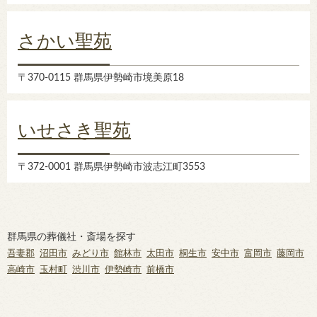
さかい聖苑
〒370-0115 群馬県伊勢崎市境美原18
いせさき聖苑
〒372-0001 群馬県伊勢崎市波志江町3553
群馬県の葬儀社・斎場を探す
吾妻郡
沼田市
みどり市
館林市
太田市
桐生市
安中市
富岡市
藤岡市
高崎市
玉村町
渋川市
伊勢崎市
前橋市