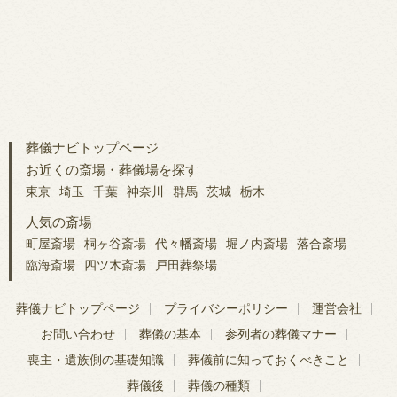
葬儀ナビトップページ
お近くの斎場・葬儀場を探す
東京
埼玉
千葉
神奈川
群馬
茨城
栃木
人気の斎場
町屋斎場
桐ヶ谷斎場
代々幡斎場
堀ノ内斎場
落合斎場
臨海斎場
四ツ木斎場
戸田葬祭場
葬儀ナビトップページ
プライバシーポリシー
運営会社
お問い合わせ
葬儀の基本
参列者の葬儀マナー
喪主・遺族側の基礎知識
葬儀前に知っておくべきこと
葬儀後
葬儀の種類