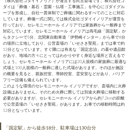
（株式会社ゴダイイノリア）が運営する民営斎場です。株式会社ゴ
ダイは「葬儀・墓石・霊園・仏壇・工事施工」を中心にゴダイグル
ープを形成し、自社一貫体制でご葬儀に関わるすべてのことに対応
しています。葬儀一式に関しては株式会社ゴダイイノリアが運営を
行っており、セレモニーホール イノリアでは家族葬から一般葬まで
対応しています。セレモニーホール イノリアは両毛線「国定駅」か
らタクシーで5分、北関東自動車道「伊勢崎インター」から車で8分
の場所に立地しており、公営斎場の「いせさき聖苑」までは車で約
12分となっています。すぐ隣には有名な「国定忠治」の墓や遺品館
があり、地域の方々にとってはわかりやすく身近な場所と言えるで
しょう。セレモニーホール イノリアには20人規模の家族葬に最適な
式場と100人規模の一般葬に適した式場があります。そのほか施設
の概要を見ると、親族控室、導師控室、霊安室などがあり、バリア
フリー設備も備えられています。
このような環境のセレモニーホール イノリアですが、斎場内に火葬
設備はありません。そのため火葬に際しては別途火葬場に移動する
必要がありますが、セレモニーホール イノリアから約7.2kmの距離
で公営斎場の「いせさき聖苑」があります。お車での移動時間は約
12分となっています。
「国定駅」から徒歩18分、駐車場は130台分