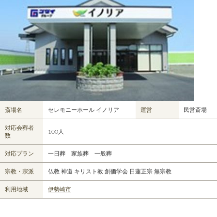
斎場名
セレモニーホール イノリア
運営
民営斎場
対応会葬者
100人
数
対応プラン
一日葬 家族葬 一般葬
宗教・宗派
仏教 神道 キリスト教 創価学会 日蓮正宗 無宗教
利用地域
伊勢崎市