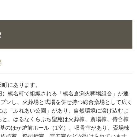
徴
場
田町にあります。
旧）榛名町で組織される「榛名倉渕火葬場組合」が運
ープンし、火葬場と式場を併せ持つ総合斎場として広く
には「ふれあい公園」があり、自然環境に溶け込むよ
ると、はるなくらぶち聖苑は火葬棟、斎場棟、待合棟
基のほか炉前ホール（1室）、収骨室があり、斎場棟
遺族控室、祭司控室、霊安室などが設けられています。