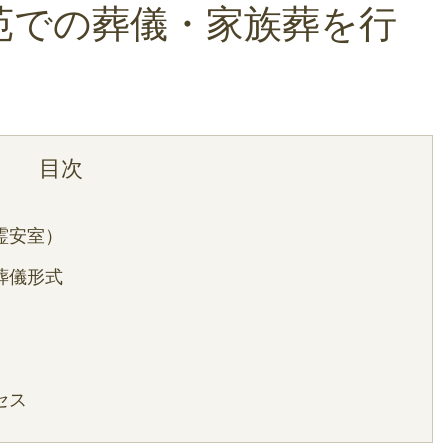
苑での葬儀・家族葬を行
霊安室）
葬儀形式
セス