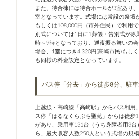
また、待合棟には待合ホールが3室あり、
室となっています。式場には常設の祭壇があ
もしくは108,000円（市外住民）で利
別式については1日に1葬儀・告別式が原
時～9時となっており、通夜振る舞いの
場合、1室につき4,320円(高崎市民)もし
も同様の料金設定となっています。
バス停「分去」から徒歩8分、駐車
上越線・高崎線「高崎駅」からバス利用
ス停「はるなくらぶち聖苑」からは徒歩1
があり、乗用車131台（うち身障者用3
ら、最大収容人数250人という式場の規