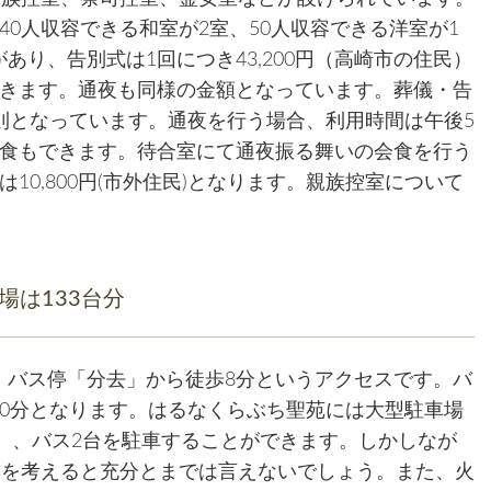
40人収容できる和室が2室、50人収容できる洋室が1
り、告別式は1回につき43,200円（高崎市の住民）
用できます。通夜も同様の金額となっています。葬儀・告
則となっています。通夜を行う場合、利用時間は午後5
会食もできます。待合室にて通夜振る舞いの会食を行う
くは10,800円(市外住民)となります。親族控室について
場は133台分
、バス停「分去」から徒歩8分というアクセスです。バ
0分となります。はるなくらぶち聖苑には大型駐車場
台）、バス2台を駐車することができます。しかしなが
模を考えると充分とまでは言えないでしょう。また、火