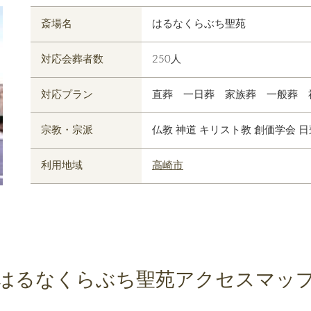
斎場名
はるなくらぶち聖苑
対応会葬者数
250人
対応プラン
直葬 一日葬 家族葬 一般葬 
宗教・宗派
仏教 神道 キリスト教 創価学会 
利用地域
高崎市
はるなくらぶち聖苑
アクセスマッ