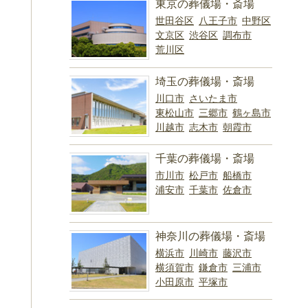
東京の葬儀場・斎場
世田谷区
八王子市
中野区
文京区
渋谷区
調布市
荒川区
埼玉の葬儀場・斎場
川口市
さいたま市
東松山市
三郷市
鶴ヶ島市
川越市
志木市
朝霞市
千葉の葬儀場・斎場
市川市
松戸市
船橋市
浦安市
千葉市
佐倉市
神奈川の葬儀場・斎場
横浜市
川崎市
藤沢市
横須賀市
鎌倉市
三浦市
小田原市
平塚市