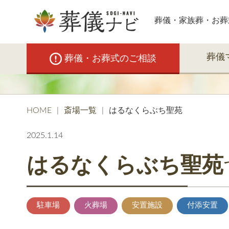
葬儀・家族葬・お葬
葬儀
葬儀・お葬式のご相談
HOME
斎場一覧
はるなくらぶち聖苑
2025.1.14
はるなくらぶち聖苑
駐車場
火葬場
安置施設
付添安置