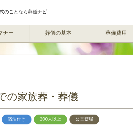
式のことなら葬儀ナビ
マナー
葬儀の基本
葬儀費用
での家族葬・葬儀
宿泊付き
200人以上
公営斎場