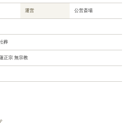
運営
公営斎場
社葬
日蓮正宗 無宗教
プ