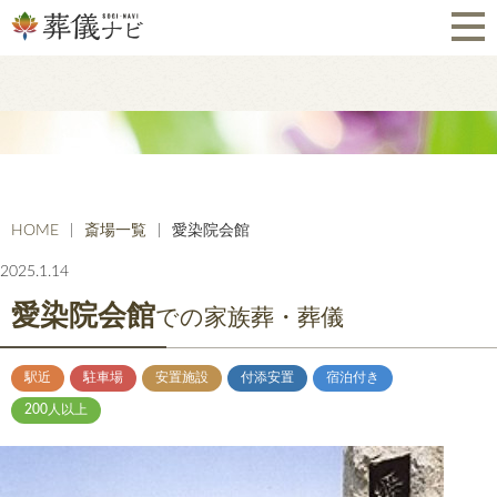
HOME
斎場一覧
愛染院会館
2025.1.14
愛染院会館
での家族葬・葬儀
駅近
駐車場
安置施設
付添安置
宿泊付き
200人以上