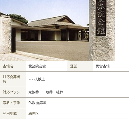
斎場名
愛染院会館
運営
民営斎場
対応会葬者
200人以上
数
対応プラン
家族葬 一般葬 社葬
宗教・宗派
仏教 無宗教
利用地域
練馬区