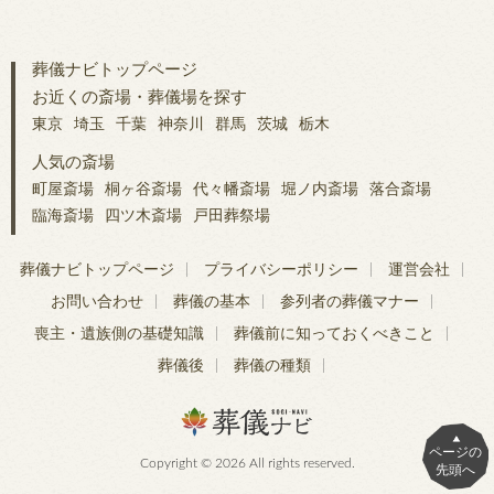
葬儀ナビトップページ
お近くの斎場・葬儀場を探す
東京
埼玉
千葉
神奈川
群馬
茨城
栃木
人気の斎場
町屋斎場
桐ヶ谷斎場
代々幡斎場
堀ノ内斎場
落合斎場
臨海斎場
四ツ木斎場
戸田葬祭場
葬儀ナビトップページ
プライバシーポリシー
運営会社
お問い合わせ
葬儀の基本
参列者の葬儀マナー
喪主・遺族側の基礎知識
葬儀前に知っておくべきこと
葬儀後
葬儀の種類
ページの
Copyright © 2026 All rights reserved.
先頭へ