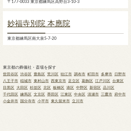
〒177-0033 東京都練馬区高野台3-10-3
妙福寺別院 本應院
東京都練馬区南大泉5-7-20
東京都の葬儀社・斎場を探す
世田谷区
渋谷区
豊島区
荒川区
狛江市
調布市
町田市
多摩市
日野市
八王子市
稲城市
東村山市
西東京市
足立区
葛飾区
江戸川区
台東区
目黒区
大田区
杉並区
北区
板橋区
港区
中野区
新宿区
品川区
千代田区
練馬区
文京区
墨田区
江東区
中央区
清瀬市
三鷹市
府中市
小金井市
国分寺市
小平市
東久留米市
立川市