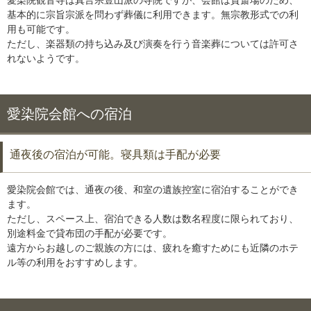
愛染院観音寺は真言宗豊山派の寺院ですが、会館は貸斎場のため、
基本的に宗旨宗派を問わず葬儀に利用できます。無宗教形式での利
用も可能です。
ただし、楽器類の持ち込み及び演奏を行う音楽葬については許可さ
れないようです。
愛染院会館への宿泊
通夜後の宿泊が可能。寝具類は手配が必要
愛染院会館では、通夜の後、和室の遺族控室に宿泊することができ
ます。
ただし、スペース上、宿泊できる人数は数名程度に限られており、
別途料金で貸布団の手配が必要です。
遠方からお越しのご親族の方には、疲れを癒すためにも近隣のホテ
ル等の利用をおすすめします。