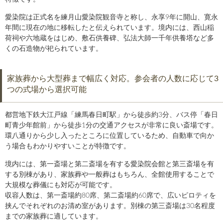
愛染院は正式名を練月山愛染院観音寺と称し、永享9年に開山、寛永
年間に現在の地に移転したと伝えられています。境内には、西山稲
荷祠や六地蔵をはじめ、敷石供養碑、弘法大師一千年供養塔など多
くの石造物が祀られています。
家族葬から大型葬まで幅広く対応。参会者の人数に応じて3
つの式場から選択可能
都営地下鉄大江戸線「練馬春日町駅」から徒歩約3分、バス停「春日
町青少年館前」から徒歩1分の交通アクセスが非常に良い斎場です。
環八通りから少し入ったところに位置しているため、自動車で向か
う場合もわかりやすいことが特徴です。
境内には、第一斎場と第二斎場を有する愛染院会館と第三斎場を有
する別棟があり、家族葬や一般葬はもちろん、全館使用することで
大規模な葬儀にも対応が可能です。
収容人数は、第一斎場約80席、第二斎場約60席で、広いピロティを
挟んでそれぞれのお清め室があります。別棟の第三斎場は30名程度
までの家族葬に適しています。