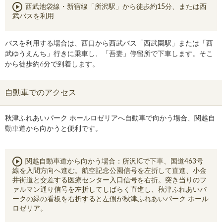
西武池袋線・新宿線「所沢駅」から徒歩約15分、または西
武バスを利用
バスを利用する場合は、西口から西武バス「西武園駅」または「西
武ゆうえんち」行きに乗車し、「吾妻」停留所で下車します。そこ
から徒歩約6分で到着します。
自動車でのアクセス
秋津ふれあいパーク ホールロゼリアへ自動車で向かう場合、関越自
動車道から向かうと便利です。
関越自動車道から向かう場合：所沢ICで下車、国道463号
線を入間方向へ進む。航空記念公園信号を左折して直進、小金
井街道と交差する医療センター入口信号を右折。突き当りのフ
ァルマン通り信号を左折してしばらく直進し、秋津ふれあいパ
ークの緑の看板を右折すると左側が秋津ふれあいパーク ホール
ロゼリア。