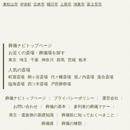
東松山市
伊奈町
北本市
桶川市
上尾市
鴻巣市
富士見市
葬儀ナビトップページ
お近くの斎場・葬儀場を探す
東京
埼玉
千葉
神奈川
群馬
茨城
栃木
人気の斎場
町屋斎場
桐ヶ谷斎場
代々幡斎場
堀ノ内斎場
落合斎場
臨海斎場
四ツ木斎場
戸田葬祭場
葬儀ナビトップページ
プライバシーポリシー
運営会社
お問い合わせ
葬儀の基本
参列者の葬儀マナー
喪主・遺族側の基礎知識
葬儀前に知っておくべきこと
葬儀後
葬儀の種類