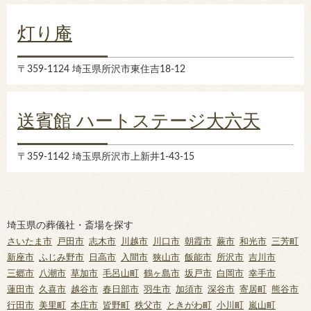
灯り庵
〒359-1124 埼玉県所沢市東住吉18-12
送賓館 ハートステージ大六天
〒359-1142 埼玉県所沢市上新井1-43-15
埼玉県の葬儀社・斎場を探す
さいたま市
戸田市
志木市
川越市
川口市
朝霞市
蕨市
和光市
三芳町
新座市
ふじみ野市
日高市
入間市
狭山市
飯能市
所沢市
吉川市
三郷市
八潮市
草加市
毛呂山町
鶴ヶ島市
坂戸市
白岡市
幸手市
蓮田市
久喜市
越谷市
春日部市
羽生市
加須市
深谷市
寄居町
熊谷市
行田市
美里町
本庄市
皆野町
秩父市
ときがわ町
小川町
嵐山町