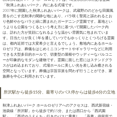
「秋津ふれあいパーク」内にある式場です。
2007年に開園した秋津ふれあいパークは、武蔵野ののどかな田園風
景をのこす北秋津の閑静な地にあり、バラ咲く聖苑と謳われるとお
り色鮮やかなバラと緑に囲まれたガーデニング霊園です。墓地とい
うよりも公園をつくるという考え方に基づいて開園したパーク内
は、訪れた方が笑顔になれるような温かい雰囲気に包まれていま
す。日当たりが良く1年を通していつでもゆっくりとくつろげる霊園
は、都内近郊では大変希少と言えるでしょう。敷地内にあるホール
ロゼリアは、葬儀をはじめミニコンサートやギャラリーなどに利用
できる大型多目的ホールで、切妻型の屋根やウッディーなバルコニ
ーが印象的なモダンな建物です。霊園に面した窓にはステンドグラ
スがはめ込まれており、式場ホールに美しい光を差し込み癒される
空間となっています。葬儀は宗旨宗派を問わず行うことができ、家
族葬を中心に利用されています。
所沢駅から徒歩15分、最寄りのバス停からは徒歩6分の立地
秋津ふれあいパーク ホールロゼリアへのアクセスは、西武新宿線・
池袋線「所沢駅」から徒歩で約15分、または西口から「西武園
駅」、「西武ゆうえんち」行きのバスに乗車し、「吾妻」停留所で