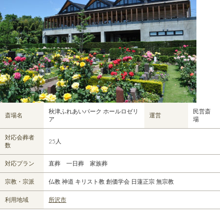
秋津ふれあいパーク ホールロゼリ
民営斎
斎場名
運営
ア
場
対応会葬者
25人
数
対応プラン
直葬 一日葬 家族葬
宗教・宗派
仏教 神道 キリスト教 創価学会 日蓮正宗 無宗教
利用地域
所沢市