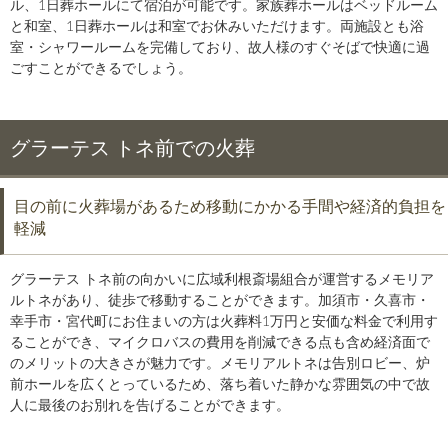
ル、1日葬ホールにて宿泊が可能です。家族葬ホールはベッドルーム
と和室、1日葬ホールは和室でお休みいただけます。両施設とも浴
室・シャワールームを完備しており、故人様のすぐそばで快適に過
ごすことができるでしょう。
グラーテス トネ前での火葬
目の前に火葬場があるため移動にかかる手間や経済的負担を
軽減
グラーテス トネ前の向かいに広域利根斎場組合が運営するメモリア
ルトネがあり、徒歩で移動することができます。加須市・久喜市・
幸手市・宮代町にお住まいの方は火葬料1万円と安価な料金で利用す
ることができ、マイクロバスの費用を削減できる点も含め経済面で
のメリットの大きさが魅力です。メモリアルトネは告別ロビー、炉
前ホールを広くとっているため、落ち着いた静かな雰囲気の中で故
人に最後のお別れを告げることができます。