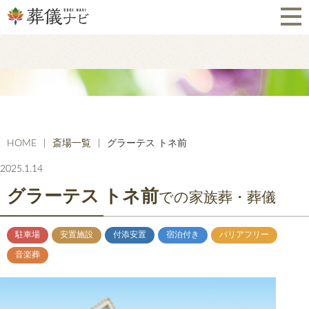
HOME
斎場一覧
グラーテス トネ前
2025.1.14
グラーテス トネ前
での家族葬・葬儀
駐車場
安置施設
付添安置
宿泊付き
バリアフリー
音楽葬