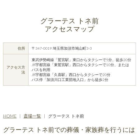
グラーテス トネ前
アクセスマップ
住所
〒347-0019 埼玉県加須市鳩山町3-3
東武伊勢崎線「鷲宮駅」東口からタクシーで5分、徒歩20分
JR宇都宮線「東鷲宮駅」西口からタクシーで10分、または
アクセス方
バスを利用
法
JR宇都宮線「久喜駅」西口からタクシーで20分
バス停「加須川口工業団地入口」から徒歩2分
HOME
斎場一覧
グラーテス トネ前
グラーテス トネ前での葬儀・家族葬を行うには