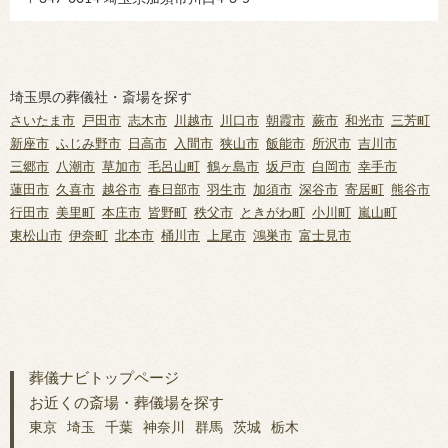
埼玉県の葬儀社・斎場を探す
さいたま市
戸田市
志木市
川越市
川口市
朝霞市
蕨市
和光市
三芳町
新座市
ふじみ野市
日高市
入間市
狭山市
飯能市
所沢市
吉川市
三郷市
八潮市
草加市
毛呂山町
鶴ヶ島市
坂戸市
白岡市
幸手市
蓮田市
久喜市
越谷市
春日部市
羽生市
加須市
深谷市
寄居町
熊谷市
行田市
美里町
本庄市
皆野町
秩父市
ときがわ町
小川町
嵐山町
東松山市
伊奈町
北本市
桶川市
上尾市
鴻巣市
富士見市
葬儀ナビトップページ
お近くの斎場・葬儀場を探す
東京
埼玉
千葉
神奈川
群馬
茨城
栃木