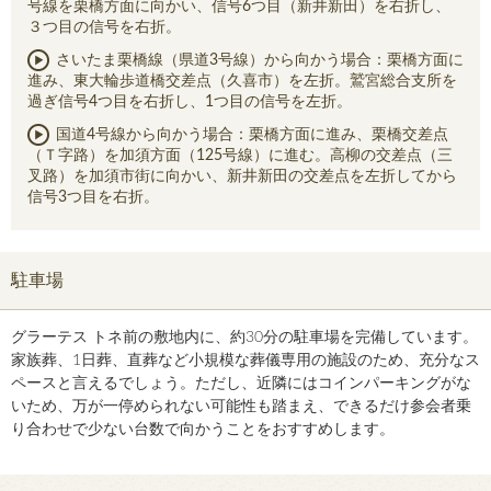
号線を栗橋方面に向かい、信号6つ目（新井新田）を右折し、
３つ目の信号を右折。
さいたま栗橋線（県道3号線）から向かう場合：栗橋方面に
進み、東大輪歩道橋交差点（久喜市）を左折。鷲宮総合支所を
過ぎ信号4つ目を右折し、1つ目の信号を左折。
国道4号線から向かう場合：栗橋方面に進み、栗橋交差点
（Ｔ字路）を加須方面（125号線）に進む。高柳の交差点（三
叉路）を加須市街に向かい、新井新田の交差点を左折してから
信号3つ目を右折。
駐車場
グラーテス トネ前の敷地内に、約30分の駐車場を完備しています。
家族葬、1日葬、直葬など小規模な葬儀専用の施設のため、充分なス
ペースと言えるでしょう。ただし、近隣にはコインパーキングがな
いため、万が一停められない可能性も踏まえ、できるだけ参会者乗
り合わせで少ない台数で向かうことをおすすめします。