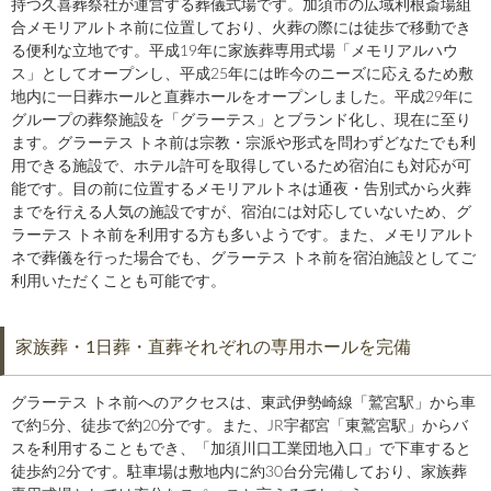
持つ久喜葬祭社が運営する葬儀式場です。加須市の広域利根斎場組
合メモリアルトネ前に位置しており、火葬の際には徒歩で移動でき
る便利な立地です。平成19年に家族葬専用式場「メモリアルハウ
ス」としてオープンし、平成25年には昨今のニーズに応えるため敷
地内に一日葬ホールと直葬ホールをオープンしました。平成29年に
グループの葬祭施設を「グラーテス」とブランド化し、現在に至り
ます。グラーテス トネ前は宗教・宗派や形式を問わずどなたでも利
用できる施設で、ホテル許可を取得しているため宿泊にも対応が可
能です。目の前に位置するメモリアルトネは通夜・告別式から火葬
までを行える人気の施設ですが、宿泊には対応していないため、グ
ラーテス トネ前を利用する方も多いようです。また、メモリアルト
ネで葬儀を行った場合でも、グラーテス トネ前を宿泊施設としてご
利用いただくことも可能です。
家族葬・1日葬・直葬それぞれの専用ホールを完備
グラーテス トネ前へのアクセスは、東武伊勢崎線「鷲宮駅」から車
で約5分、徒歩で約20分です。また、JR宇都宮「東鷲宮駅」からバ
スを利用することもでき、「加須川口工業団地入口」で下車すると
徒歩約2分です。駐車場は敷地内に約30台分完備しており、家族葬