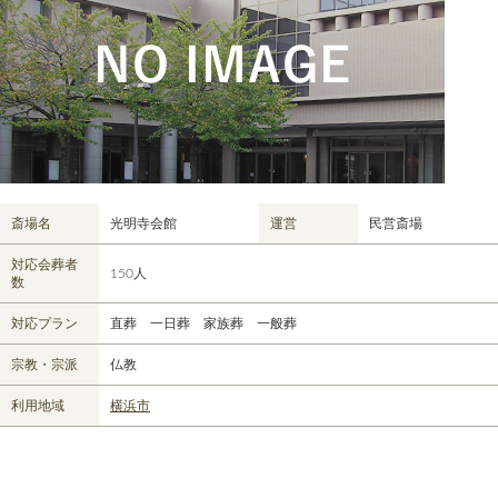
斎場名
光明寺会館
運営
民営斎場
対応会葬者
150人
数
対応プラン
直葬 一日葬 家族葬 一般葬
宗教・宗派
仏教
利用地域
横浜市