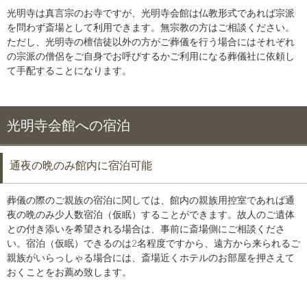
光明寺は真言宗のお寺ですが、光明寺会館は仏教形式であれば宗派
を問わず斎場として利用できます。無宗教の方はご相談ください。
ただし、光明寺の檀信徒以外の方がご葬儀を行う場合にはそれぞれ
の宗派の僧侶をご自身でお呼びするかご利用になる葬儀社に依頼し
て手配することになります。
光明寺会館への宿泊
通夜の晩のみ館内に宿泊可能
葬儀の際のご親族の宿泊に関しては、館内の親族用控室であれば通
夜の晩のみ少人数宿泊（仮眠）することができます。故人のご遺体
との付き添いを希望される場合は、事前に斎場側にご相談くださ
い。宿泊（仮眠）できるのは2名程度ですから、遠方から来られるご
親族がいらっしゃる場合には、斎場近くホテルのお部屋を押さえて
おくことをお薦め致します。