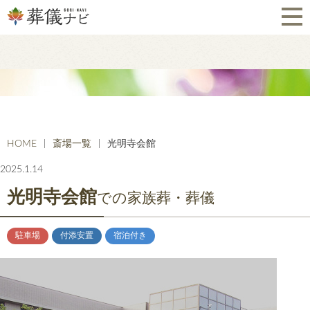
HOME
斎場一覧
光明寺会館
2025.1.14
光明寺会館
での家族葬・葬儀
駐車場
付添安置
宿泊付き