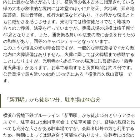
内には豊かな湧水があります。横浜市の名木古木に指定されている
欅の大木が象徴的な境内には本堂のほかに弁財天、六地蔵、延命地
蔵菩薩、観世音菩薩、修行大師像などがあり、その静かな環境とと
もに厳かさを感じさせます。光明寺では檀信徒だけでなく地域の
方々のご葬儀、法要を行っていますが、葬儀式場の規模は椅子席で
60席となります。また、通夜振る舞いや法要の際に会食を行うため
の和室があり、同等のキャパシティーとなっています。
このような環境の光明寺会館ですが、一般的な寺院斎場ですから敷
地内に火葬設備はありません。火葬に際しては火葬場まで移動する
ことになりますが、光明寺から約8.7kmの場所に民営斎場の「西寺
尾火葬場」があります。お車で移動すると所要時間は約20分です。
公営斎場で最も近いのは約13km先にある「横浜市久保山斎場」で
す。
「新羽駅」から徒歩12分、駐車場は40台分
横浜市営地下鉄ブルーライン「新羽駅」から徒歩12分というアクセ
スです。駐車場には乗用車40台まで駐車可能です。斎場の規模と比
べても充分な広さがある駐車場ですが、会葬者以外の方も利用する
ため、時期によっては混み合う可能性があります。会葬者には念の