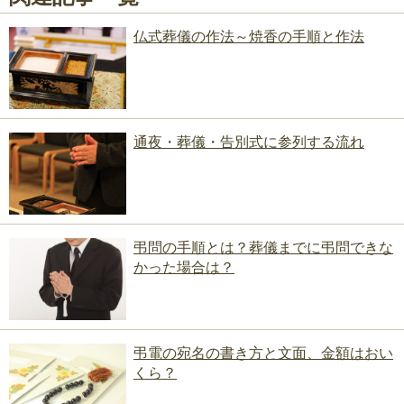
仏式葬儀の作法～焼香の手順と作法
通夜・葬儀・告別式に参列する流れ
弔問の手順とは？葬儀までに弔問できな
かった場合は？
弔電の宛名の書き方と文面、金額はおい
くら？