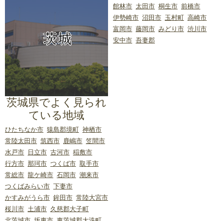
日光市
宇都宮市
鹿沼市
佐野市
館林市
太田市
桐生市
前橋市
大田原市
足利市
矢板市
真岡市
伊勢崎市
沼田市
玉村町
高崎市
栃木市
那須烏山市
小山市
富岡市
藤岡市
みどり市
渋川市
さくら市
那須塩原市
益子町
安中市
吾妻郡
茂木町
高根沢町
茨城県でよく見られ
ている地域
ひたちなか市
猿島郡境町
神栖市
常陸太田市
筑西市
鹿嶋市
笠間市
水戸市
日立市
古河市
稲敷市
行方市
那珂市
つくば市
取手市
常総市
龍ケ崎市
石岡市
潮来市
つくばみらい市
下妻市
かすみがうら市
鉾田市
常陸大宮市
桜川市
土浦市
久慈郡大子町
北茨城市
坂東市
東茨城郡大洗町