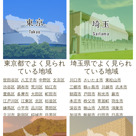
東京都でよく見られ
埼玉県でよく見られ
ている地域
ている地域
世田谷区
八王子市
中野区
文京区
川口市
さいたま市
東松山市
渋谷区
調布市
荒川区
狛江市
三郷市
鶴ヶ島市
川越市
志木市
豊島区
多摩市
大田区
町田市
朝霞市
戸田市
和光市
蕨市
江戸川区
江東区
北区
杉並区
本庄市
秩父市
寄居町
羽生市
練馬区
小平市
品川区
墨田区
深谷市
狭山市
入間市
鴻巣市
立川市
新宿区
稲城市
目黒区
加須市
飯能市
行田市
日高市
台東区
三鷹市
日野市
板橋区
ふじみ野市
吉川市
草加市
越谷市
葛飾区
小金井市
港区
国分寺市
北本市
蓮田市
所沢市
三芳町