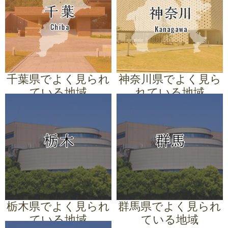
東村山市
清瀬市
中央区
府中市
久喜市
八潮市
幸手市
坂戸市
東久留米市
足立区
西東京市
富士見市
熊谷市
白岡市
小川町
千代田区
春日部市
毛呂山町
美里町
桶川市
上尾市
伊奈町
ときがわ町
新座市
皆野町
嵐山町
千葉県でよく見られ
神奈川県でよく見ら
ている地域
れている地域
市川市
松戸市
船橋市
浦安市
横浜市
川崎市
藤沢市
横須賀市
千葉市
佐倉市
流山市
匝瑳市
鎌倉市
三浦市
小田原市
平塚市
旭市
東金市
習志野市
富里市
秦野市
逗子市
伊勢原市
海老名市
山武市
白井市
相模原市
南足柄市
綾瀬市
座間市
厚木市
茅ヶ崎市
大和市
栃木県でよく見られ
群馬県でよく見られ
ている地域
ている地域