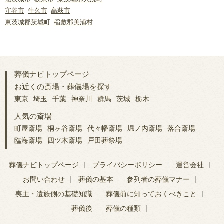
守谷市
牛久市
高萩市
東茨城郡茨城町
稲敷郡美浦村
葬儀ナビトップページ
お近くの斎場・葬儀場を探す
東京
埼玉
千葉
神奈川
群馬
茨城
栃木
人気の斎場
町屋斎場
桐ヶ谷斎場
代々幡斎場
堀ノ内斎場
落合斎場
臨海斎場
四ツ木斎場
戸田葬祭場
葬儀ナビトップページ
プライバシーポリシー
運営会社
お問い合わせ
葬儀の基本
参列者の葬儀マナー
喪主・遺族側の基礎知識
葬儀前に知っておくべきこと
葬儀後
葬儀の種類