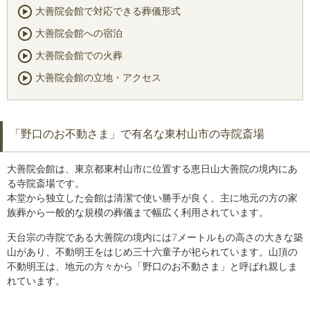
大善院会館で対応できる葬儀形式
大善院会館への宿泊
大善院会館での火葬
大善院会館の立地・アクセス
「野口のお不動さま」で有名な東村山市の寺院斎場
大善院会館は、東京都東村山市に位置する恵日山大善院の境内にあ
る寺院斎場です。
本堂から独立した会館は清潔で使い勝手が良く、主に地元の方の家
族葬から一般的な規模の葬儀まで幅広く利用されています。
天台宗の寺院である大善院の境内には7メートルもの高さの大きな築
山があり、不動明王をはじめ三十六童子が祀られています。山頂の
不動明王は、地元の方々から「野口のお不動さま」と呼ばれ親しま
れています。