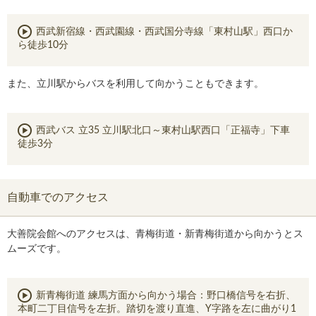
西武新宿線・西武園線・西武国分寺線「東村山駅」西口か
ら徒歩10分
また、立川駅からバスを利用して向かうこともできます。
西武バス 立35 立川駅北口～東村山駅西口「正福寺」下車
徒歩3分
自動車でのアクセス
大善院会館へのアクセスは、青梅街道・新青梅街道から向かうとス
ムーズです。
新青梅街道 練馬方面から向かう場合：野口橋信号を右折、
本町二丁目信号を左折。踏切を渡り直進、Y字路を左に曲がり1