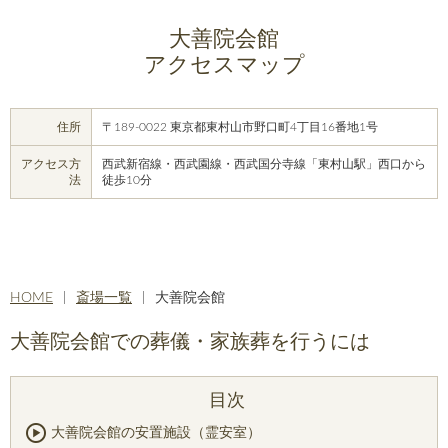
大善院会館
アクセスマップ
住所
〒189-0022 東京都東村山市野口町4丁目16番地1号
アクセス方
西武新宿線・西武園線・西武国分寺線「東村山駅」西口から
法
徒歩10分
HOME
斎場一覧
大善院会館
大善院会館での葬儀・家族葬を行うには
大善院会館の安置施設（霊安室）