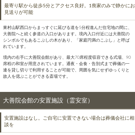
最寄り駅から徒歩5分とアクセス良好。1喪家のみで静かにお
見送りが可能
東村山駅西口からまっすぐに延びる道を5分程進んだ住宅地の間に、
大善院へと続く参道の入口があります。境内入口付近には大善院の
シンボルでもあるこぶしの木があり、「家庭円満のこぶし」と呼ば
れています。
境内の右手に大善院会館があり、最大70席程度収容できる式場、90
席程の和室が用意されています。通夜・会食・告別式まで葬儀の一
連を貸し切りで利用することが可能で、周囲を気にせずゆっくりと
故人を偲ぶことができる斎場です。
大善院会館の安置施設（霊安室）
安置施設はなし。ご自宅に安置できない場合は葬儀会社に相
談を