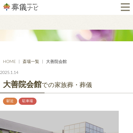
HOME
斎場一覧
大善院会館
2025.1.14
大善院会館
での家族葬・葬儀
駅近
駐車場