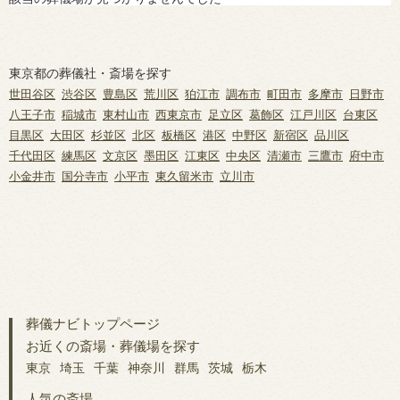
東京都の葬儀社・斎場を探す
世田谷区
渋谷区
豊島区
荒川区
狛江市
調布市
町田市
多摩市
日野市
八王子市
稲城市
東村山市
西東京市
足立区
葛飾区
江戸川区
台東区
目黒区
大田区
杉並区
北区
板橋区
港区
中野区
新宿区
品川区
千代田区
練馬区
文京区
墨田区
江東区
中央区
清瀬市
三鷹市
府中市
小金井市
国分寺市
小平市
東久留米市
立川市
葬儀ナビトップページ
お近くの斎場・葬儀場を探す
東京
埼玉
千葉
神奈川
群馬
茨城
栃木
人気の斎場