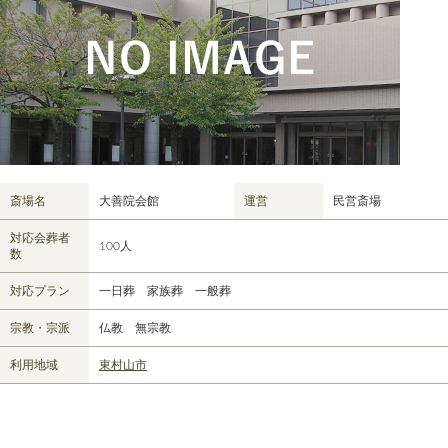
斎場名
大善院会館
運営
民営斎場
対応会葬者
100人
数
対応プラン
一日葬 家族葬 一般葬
宗教・宗派
仏教 無宗教
利用地域
東村山市