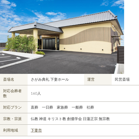
斎場名
さがみ典礼 下妻ホール
運営
民営斎場
対応会葬者
160人
数
対応プラン
直葬 一日葬 家族葬 一般葬 社葬
宗教・宗派
仏教 神道 キリスト教 創価学会 日蓮正宗 無宗教
利用地域
下妻市