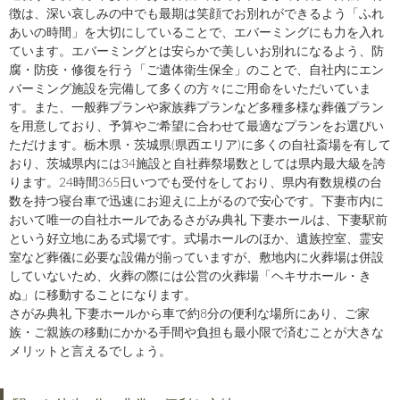
徴は、深い哀しみの中でも最期は笑顔でお別れができるよう「ふれ
あいの時間」を大切にしていることで、エバーミングにも力を入れ
ています。エバーミングとは安らかで美しいお別れになるよう、防
腐・防疫・修復を行う「ご遺体衛生保全」のことで、自社内にエン
バーミング施設を完備して多くの方々にご用命をいただいていま
す。また、一般葬プランや家族葬プランなど多種多様な葬儀プラン
を用意しており、予算やご希望に合わせて最適なプランをお選びい
ただけます。栃木県・茨城県(県西エリア)に多くの自社斎場を有して
おり、茨城県内には34施設と自社葬祭場数としては県内最大級を誇
ります。24時間365日いつでも受付をしており、県内有数規模の台
数を持つ寝台車で迅速にお迎えに上がるので安心です。下妻市内に
おいて唯一の自社ホールであるさがみ典礼 下妻ホールは、下妻駅前
という好立地にある式場です。式場ホールのほか、遺族控室、霊安
室など葬儀に必要な設備が揃っていますが、敷地内に火葬場は併設
していないため、火葬の際には公営の火葬場「ヘキサホール・き
ぬ」に移動することになります。
さがみ典礼 下妻ホールから車で約8分の便利な場所にあり、ご家
族・ご親族の移動にかかる手間や負担も最小限で済むことが大きな
メリットと言えるでしょう。