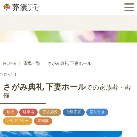
HOME
斎場一覧
さがみ典礼 下妻ホール
2025.1.14
さがみ典礼 下妻ホール
での家族葬・葬
儀
駅近
駐車場
安置施設
付添安置
宿泊付き
バリアフリー
音楽葬