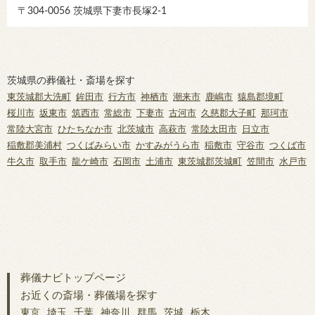
〒304-0056 茨城県下妻市長塚2-1
茨城県の葬儀社・斎場を探す
東茨城郡大洗町
鉾田市
行方市
神栖市
潮来市
鹿嶋市
猿島郡境町
桜川市
坂東市
筑西市
常総市
下妻市
古河市
久慈郡大子町
那珂市
常陸大宮市
ひたちなか市
北茨城市
高萩市
常陸太田市
日立市
稲敷郡美浦村
つくばみらい市
かすみがうら市
稲敷市
守谷市
つくば市
牛久市
取手市
龍ケ崎市
石岡市
土浦市
東茨城郡茨城町
笠間市
水戸市
葬儀ナビトップページ
お近くの斎場・葬儀場を探す
東京
埼玉
千葉
神奈川
群馬
茨城
栃木