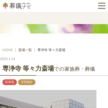
HOME
斎場一覧
専浄寺 等々力斎場
2025.1.14
専浄寺 等々力斎場
での家族葬・葬儀
駐車場
安置施設