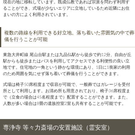
現在の地に移転しています。既成仏教であれば宗派を問わず利用す
ることができ、式場が少ないエリアに立地しているため近隣にお住
まいの方によく利用されています。
複数の路線を利用できる好立地。落ち着いた雰囲気の中で葬
儀を行うことが可能
東急大井町線 尾山台駅または九品仏駅から徒歩で約12分、自由が丘
駅からも徒歩またはバスを利用してアクセスできる利便性の良い立
地です。住宅地の一角という静かな環境にあり、1日に1喪家の利用
のため周囲を気にせず落ち着いて葬儀を行うことができます。
式場は椅子50席程度まで収容が可能で、一般葬ではガレージを受付
所として利用します。お清め所も用意されており、椅子36席程度ま
で（立食の場合は45名程度まで）配置することができます。また、
人数が多い場合は8畳の遺族控室2室も共有することが可能です。
専浄寺 等々力斎場の安置施設（霊安室）