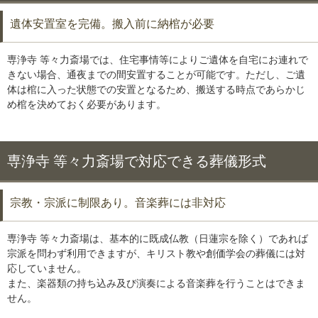
遺体安置室を完備。搬入前に納棺が必要
専浄寺 等々力斎場では、住宅事情等によりご遺体を自宅にお連れで
きない場合、通夜までの間安置することが可能です。ただし、ご遺
体は棺に入った状態での安置となるため、搬送する時点であらかじ
め棺を決めておく必要があります。
専浄寺 等々力斎場で対応できる葬儀形式
宗教・宗派に制限あり。音楽葬には非対応
専浄寺 等々力斎場は、基本的に既成仏教（日蓮宗を除く）であれば
宗派を問わず利用できますが、キリスト教や創価学会の葬儀には対
応していません。
また、楽器類の持ち込み及び演奏による音楽葬を行うことはできま
せん。