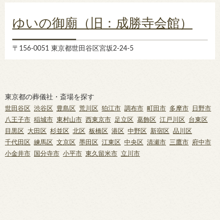
ゆいの御廟（旧：成勝寺会館）
〒156-0051 東京都世田谷区宮坂2-24-5
東京都の葬儀社・斎場を探す
世田谷区
渋谷区
豊島区
荒川区
狛江市
調布市
町田市
多摩市
日野市
八王子市
稲城市
東村山市
西東京市
足立区
葛飾区
江戸川区
台東区
目黒区
大田区
杉並区
北区
板橋区
港区
中野区
新宿区
品川区
千代田区
練馬区
文京区
墨田区
江東区
中央区
清瀬市
三鷹市
府中市
小金井市
国分寺市
小平市
東久留米市
立川市