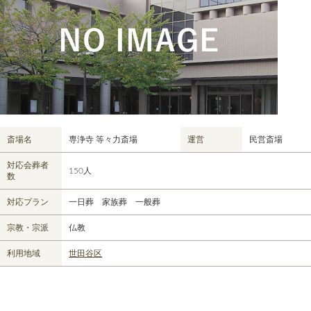
斎場名
専浄寺 等々力斎場
運営
民営斎場
対応会葬者
150人
数
対応プラン
一日葬 家族葬 一般葬
宗教・宗派
仏教
利用地域
世田谷区