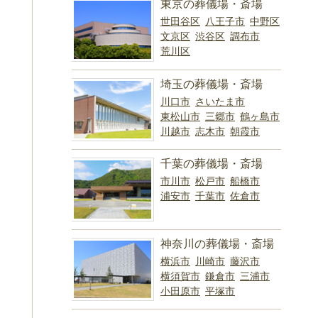
東京の葬儀場・斎場
世田谷区
八王子市
中野区
文京区
渋谷区
調布市
荒川区
埼玉の葬儀場・斎場
川口市
さいたま市
東松山市
三郷市
鶴ヶ島市
川越市
志木市
朝霞市
千葉の葬儀場・斎場
市川市
松戸市
船橋市
浦安市
千葉市
佐倉市
神奈川の葬儀場・斎場
横浜市
川崎市
藤沢市
横須賀市
鎌倉市
三浦市
小田原市
平塚市