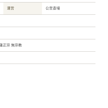
運営
公営斎場
日蓮正宗 無宗教