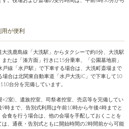
す。役場および斎場の受付時間は、午前8時30分から
利用が便利
道大洗鹿島線「大洗駅」からタクシーで約8分、大洗駅
または「湊方面」行きに15分乗車、「公園墓地前」
・水戸線「水戸駅」で下車する場合は、大洗町斎場まで
る場合は北関東自動車道「水戸大洗IC」で下車して10
110台分を完備しています。
8畳×2室)、遺族控室、司祭者控室、売店等を完備してい
9時まで、告別式利用は午前10時から午後4時までと
。会食を行う場合は、他の会場を手配しておくことを
ては、通夜・告別式ともに開始時間の2時間前から可能