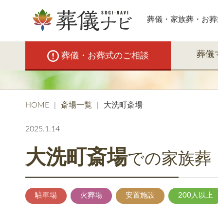
葬儀・家族葬・お葬
葬儀
葬儀・お葬式のご相談
HOME
斎場一覧
大洗町斎場
2025.1.14
大洗町斎場
での家族葬
駐車場
火葬場
安置施設
200人以上