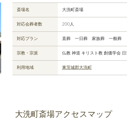
斎場名
大洗町斎場
対応会葬者数
200人
対応プラン
直葬 一日葬 家族葬 一般葬
宗教・宗派
仏教 神道 キリスト教 創価学会 
利用地域
東茨城郡大洗町
大洗町斎場
アクセスマップ