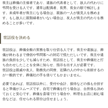
喪主は葬儀の主催者であり、遺族の代表者として、故人の代わりに
弔問を受ける人です。通常は配偶者、長男、長女の順で検討しま
す。未成年者が喪主になる場合は、親族の一人が後見人を務めま
す。もし故人に親類縁者がいない場合は、友人が喪主の代わりを務
めることが多いです。
世話役を決める
世話役は、葬儀全般の実務を取り仕切る人です。喪主や遺族は、葬
儀が終わるまで僧侶や弔問客への対応で慌ただしいです。喪主や遺
族の負担を少しでも減らすため、世話役として、喪主や葬儀社と打
ち合わせしたことを全体に知らせ、指示を出す人が必要です。
世話役は親戚や友人、勤務先の同僚、近隣の人の中から依頼するの
が一般的です。葬儀社の手を借りてもかまいません。
必要であれば、世話役以外に、受付や会計、接待などの係も分担す
ると準備がスムーズです。自宅で葬儀を行う場合は、台所係も決め
ておくと安心です。葬儀を斎場で行う場合や、料理をお店に頼む場
合などは、任せられる部分は任せましょう。