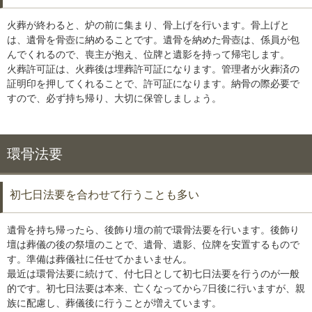
火葬が終わると、炉の前に集まり、骨上げを行います。骨上げと
は、遺骨を骨壺に納めることです。遺骨を納めた骨壺は、係員が包
んでくれるので、喪主が抱え、位牌と遺影を持って帰宅します。
火葬許可証は、火葬後は埋葬許可証になります。管理者が火葬済の
証明印を押してくれることで、許可証になります。納骨の際必要で
すので、必ず持ち帰り、大切に保管しましょう。
環骨法要
初七日法要を合わせて行うことも多い
遺骨を持ち帰ったら、後飾り壇の前で環骨法要を行います。後飾り
壇は葬儀の後の祭壇のことで、遺骨、遺影、位牌を安置するもので
す。準備は葬儀社に任せてかまいません。
最近は環骨法要に続けて、付七日として初七日法要を行うのが一般
的です。初七日法要は本来、亡くなってから7日後に行いますが、親
族に配慮し、葬儀後に行うことが増えています。