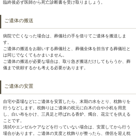
臨終後必ず医師から死亡診断書を受け取りましょう。
ご遺体の搬送
病院で亡くなった場合は、葬儀社の手を借りてご遺体を搬送しま
す。
ご遺体の搬送をお願いする葬儀社と、葬儀全体を担当する葬儀社と
は同じでなくてもかまいません。
ご遺体の搬送が必要な場合は、取り急ぎ搬送だけしてもらうか、葬
儀まで依頼するかも考える必要があります。
ご遺体の安置
自宅や斎場などにご遺体を安置したら、末期の水をとり、枕飾りを
行うなどします。枕飾りはご遺体の枕元に白木の台や小机を用意
し、白い布をかけ、三具足と呼ばれる香炉、燭台、花立てを供える
ことです。
清拭やエンゼルケアなどを行っていない場合は、安置してから行う
場合があります。ご遺体の支度と枕飾りが整ったら、僧侶を迎え枕