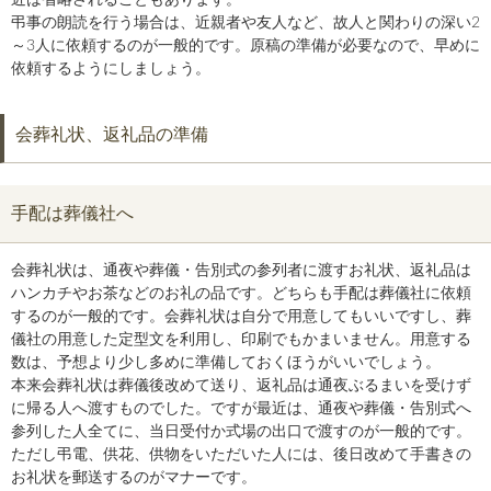
近は省略されることもあります。
弔事の朗読を行う場合は、近親者や友人など、故人と関わりの深い2
～3人に依頼するのが一般的です。原稿の準備が必要なので、早めに
依頼するようにしましょう。
会葬礼状、返礼品の準備
手配は葬儀社へ
会葬礼状は、通夜や葬儀・告別式の参列者に渡すお礼状、返礼品は
ハンカチやお茶などのお礼の品です。どちらも手配は葬儀社に依頼
するのが一般的です。会葬礼状は自分で用意してもいいですし、葬
儀社の用意した定型文を利用し、印刷でもかまいません。用意する
数は、予想より少し多めに準備しておくほうがいいでしょう。
本来会葬礼状は葬儀後改めて送り、返礼品は通夜ぶるまいを受けず
に帰る人へ渡すものでした。ですが最近は、通夜や葬儀・告別式へ
参列した人全てに、当日受付か式場の出口で渡すのが一般的です。
ただし弔電、供花、供物をいただいた人には、後日改めて手書きの
お礼状を郵送するのがマナーです。