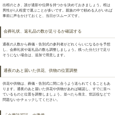
出棺のとき、誰が遺影や位牌を持つかを決めておきましょう。棺は
男性が6人程度で運ぶことが多いです。親族の中で頼める人がいれば
事前に声をかけておくと、当日がスムーズです。
会葬礼状、返礼品の数が足りるか確認する
通夜の人数から葬儀・告別式の参列者がどれくらいになるかを予想
し、会葬礼状や返礼品の数も調整しましょう。残った分だけで足り
そうにない場合は、追加で用意します。
通夜のあと届いた供花、供物の位置調整
供花や供物は、葬儀・告別式に間に合うよう送られてくることもあ
ります。通夜のあと届いた供花や供物があれば確認し、すでに並べ
ているものと位置を調整しましょう。並べたら喪主、世話役などで
問題ないかチェックしてください。