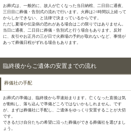
お葬式は、一般的に、故人が亡くなった当日納棺、二日目に通夜、
三日目に葬儀・告別式の流れで行います。火葬は24時間以上経って
からしかできない、と法律で決まっているからです。
ただし夏場や伝染病の恐れがある場合はこの限りではありません。
当日に通夜、二日目に葬儀・告別式と行う場合もあります。反対
に、友引やお正月の三が日で火葬場の予約が取れないなど、事情が
あって葬儀日程がずれる場合もあります。
臨終後からご遺体の安置までの流れ
葬儀社の手配
お葬式の準備は、臨終後から早速始まります。亡くなった直後は気
が動転し、落ち込んで準備どころではないかもしれません。です
が、まずは葬儀社に手配し、ご遺体をゆっくり安置することが大切
です。
できるだけ自分たちの希望に沿った葬儀ができる葬儀社を選びまし
ょう。