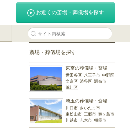
お近くの斎場・葬儀場を探す
斎場・葬儀場を探す
東京の葬儀場・斎場
世田谷区
八王子市
中野区
文京区
渋谷区
調布市
荒川区
埼玉の葬儀場・斎場
川口市
さいたま市
東松山市
三郷市
鶴ヶ島市
川越市
志木市
朝霞市