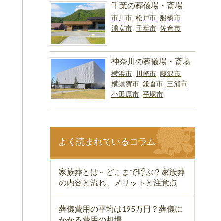
千葉の葬儀場・斎場
市川市
松戸市
船橋市
浦安市
千葉市
佐倉市
神奈川の葬儀場・斎場
横浜市
川崎市
藤沢市
横須賀市
鎌倉市
三浦市
小田原市
平塚市
よく読まれているコラム
家族葬とは～どこまで呼ぶ？家族葬
の内容と流れ、メリットと注意点
葬儀費用の平均は195万円？葬儀に
かかる費用の相場